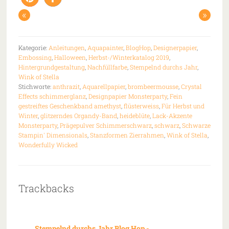
«
»
Kategorie:
Anleitungen
,
Aquapainter
,
BlogHop
,
Designerpapier
,
Embossing
,
Halloween
,
Herbst-/Winterkatalog 2019
,
Hintergrundgestaltung
,
Nachfüllfarbe
,
Stempelnd durchs Jahr
,
Wink of Stella
Stichworte:
anthrazit
,
Aquarellpapier
,
brombeermousse
,
Crystal
Effects schimmerglanz
,
Designpapier Monsterparty
,
Fein
gestreiftes Geschenkband amethyst
,
flüsterweiss
,
Für Herbst und
Winter
,
glitzerndes Organdy-Band
,
heideblüte
,
Lack-Akzente
Monsterparty
,
Prägepulver Schimmerschwarz
,
schwarz
,
Schwarze
Stampin' Dimensionals
,
Stanzformen Zierrahmen
,
Wink of Stella
,
Wonderfully Wicked
Trackbacks
Stempelnd durchs Jahr Blog Hop -