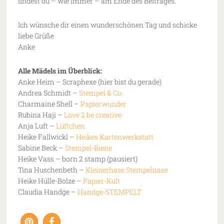
findest du – wie immer – am Ende des Beitrages.
Ich wünsche dir einen wunderschönen Tag und schicke
liebe Grüße
Anke
Alle Mädels im Überblick:
Anke Heim – Scraphexe (hier bist du gerade)
Andrea Schmidt –
Stempel & Co.
Charmaine Shell –
Papierwunder
Rubina Haji –
Love 2 be creative
Anja Luft –
Lüftchen
Heike Fallwickl –
Heikes Kartenwerkstatt
Sabine Beck –
Stempel-Biene
Heike Vass – born 2 stamp (pausiert)
Tina Huschenbeth –
Kleinerhase Stempelnase
Heike Hülle-Bolze –
Papier-Kult
Claudia Handge –
Handge-STEMPELT