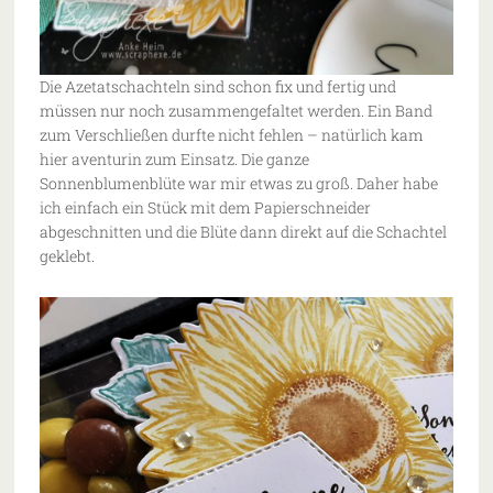
Die Azetatschachteln sind schon fix und fertig und
müssen nur noch zusammengefaltet werden. Ein Band
zum Verschließen durfte nicht fehlen – natürlich kam
hier aventurin zum Einsatz. Die ganze
Sonnenblumenblüte war mir etwas zu groß. Daher habe
ich einfach ein Stück mit dem Papierschneider
abgeschnitten und die Blüte dann direkt auf die Schachtel
geklebt.