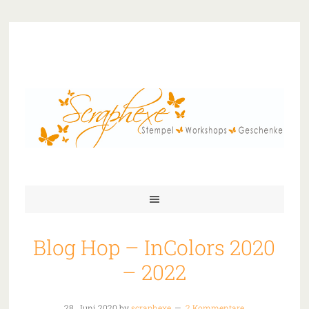
Blog Hop – InColors 2020
– 2022
28. Juni 2020
by
scraphexe
2 Kommentare