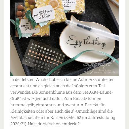
In der letzten Woche habe ich kleine Aufmerksamkeiten
gebraucht und da gleich auch die InColors zum Teil
verwendet. Die Sonnenblume aus dem Set „Gute-Laune-
Gruß“ ist wie gemacht dafür. Zum Einsatz kamen
hummelgelb, zimtbraun und aventurin. Perfekt für
Kleinigkeiten oder aber auch die 3″-Umschläge sind die
Azetatschachteln für Karten (Seite 152 im Jahreskatalog
2020/21). Hast du sie schon entdeckt?