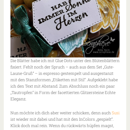
Die Blätter habe ich mit Glue Dots unter den Blütenblättern
fixiert. Fehlt noch der Spruch – auch aus dem Set „Gute-
Laune-Gruß“ – in espresso gestempelt und ausgestanzt
mit den Stanzformen „Etiketten mit Stil“. Aufgeklebt habe
ich den Text mit Abstand. Zum Abschluss noch ein paar
„Tautropfen“ in Form der facettierten Glitzersteine Echte
Eleganz.
Nun möchte ich dich aber weiter schicken, denn auch
Susi
ist wieder mit dabei und hat mit den InColors „gespielt“.
Klick doch mal rein. Wenn du rückwärts hüpfen magst,