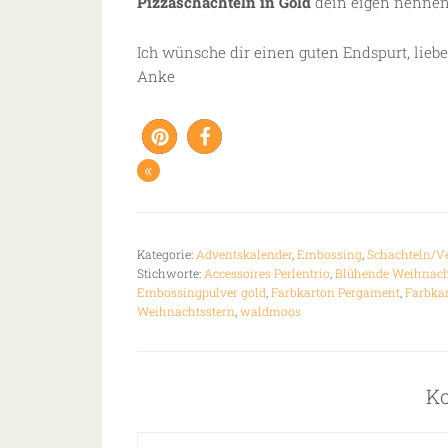
Pizzaschachteln in Gold
dein eigen nennen
Ich wünsche dir einen guten Endspurt, lieb
Anke
«
Kategorie:
Adventskalender
,
Embossing
,
Schachteln/V
Stichworte:
Accessoires Perlentrio
,
Blühende Weihnac
Embossingpulver gold
,
Farbkarton Pergament
,
Farbka
Weihnachtsstern
,
waldmoos
K