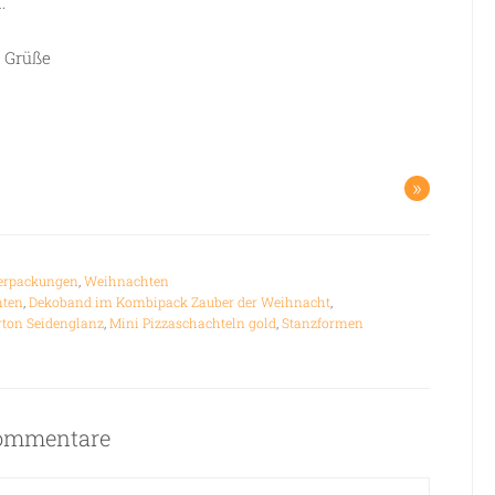
.
e Grüße
»
erpackungen
,
Weihnachten
hten
,
Dekoband im Kombipack Zauber der Weihnacht
,
rton Seidenglanz
,
Mini Pizzaschachteln gold
,
Stanzformen
ommentare