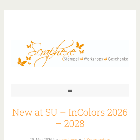
New at SU – InColors 2026
– 2028
20. Mai 2026
by
scraphexe
4 Kommentare